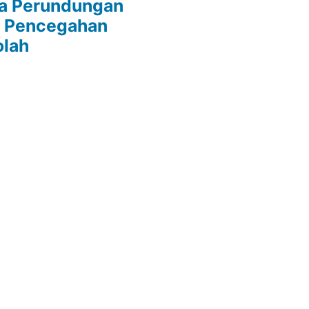
da Perundungan
s Pencegahan
olah