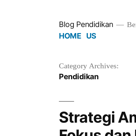
Skip
to
Blog Pendidikan
Ber
content
HOME
US
Category Archives:
Pendidikan
Strategi 
Fokus dan 