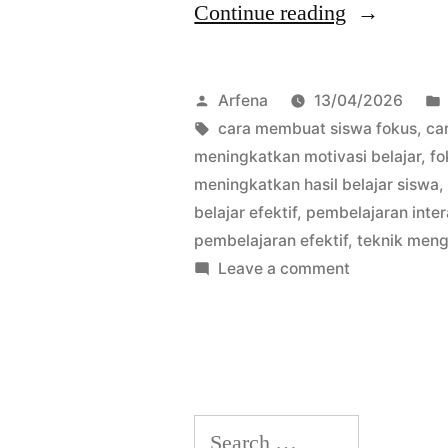
“Strategi
Continue reading
Ampuh
Membuat
Posted
Arfena
13/04/2026
Siswa
by
Tags:
cara membuat siswa fokus
,
ca
meningkatkan motivasi belajar
,
fo
Lebih
meningkatkan hasil belajar siswa
Fokus
belajar efektif
,
pembelajaran intera
pembelajaran efektif
,
teknik meng
dan
on
Leave a comment
Produktif
Strategi
di
Ampuh
Membuat
Kelas”
Siswa
Lebih
Search
Fokus