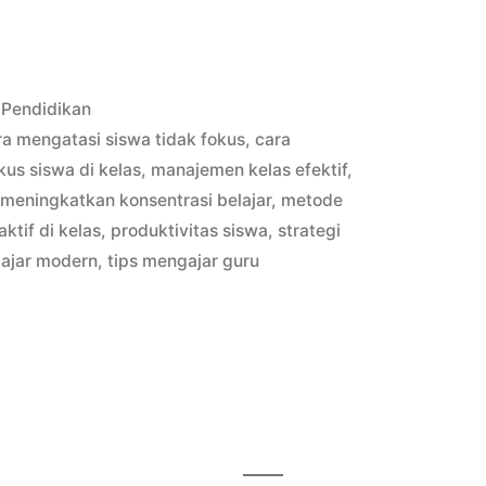
Posted
Pendidikan
in
ra mengatasi siswa tidak fokus
,
cara
kus siswa di kelas
,
manajemen kelas efektif
,
,
meningkatkan konsentrasi belajar
,
metode
ktif di kelas
,
produktivitas siswa
,
strategi
ajar modern
,
tips mengajar guru