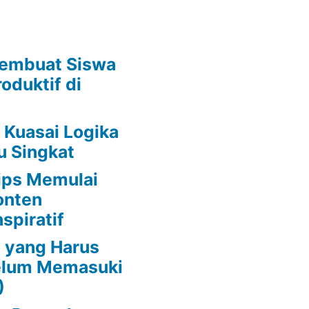
embuat Siswa
oduktif di
 Kuasai Logika
u Singkat
ips Memulai
onten
spiratif
 yang Harus
belum Memasuki
)