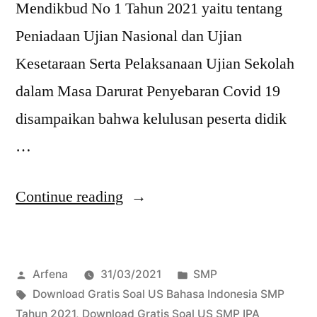
Mendikbud No 1 Tahun 2021 yaitu tentang
Peniadaan Ujian Nasional dan Ujian
Kesetaraan Serta Pelaksanaan Ujian Sekolah
dalam Masa Darurat Penyebaran Covid 19
disampaikan bahwa kelulusan peserta didik
…
“Download
Continue reading
Gratis
Soal
Posted
Posted
Arfena
31/03/2021
SMP
US
by
Tags:
in
Download Gratis Soal US Bahasa Indonesia SMP
SMP
Tahun 2021
,
Download Gratis Soal US SMP IPA