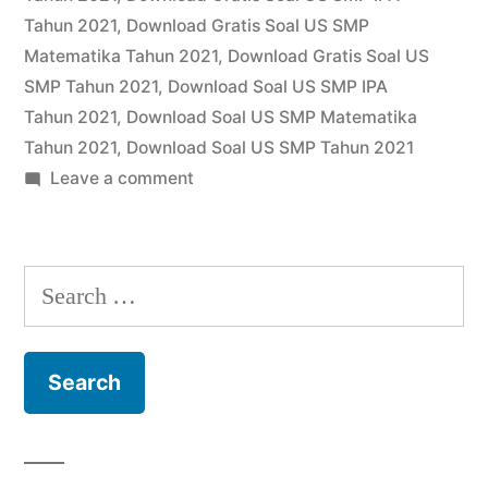
Tahun
Tahun 2021
,
Download Gratis Soal US SMP
Matematika Tahun 2021
,
Download Gratis Soal US
2021”
SMP Tahun 2021
,
Download Soal US SMP IPA
Tahun 2021
,
Download Soal US SMP Matematika
Tahun 2021
,
Download Soal US SMP Tahun 2021
on
Leave a comment
Download
Gratis
Soal
Search
US
for:
SMP
Tahun
2021