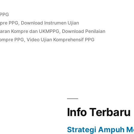
Posted
PPG
in
mpre PPG
,
Download Instrumen Ujian
paran Kompre dan UKMPPG
,
Download Penilaian
Kompre PPG
,
Video Ujian Komprehensif PPG
Info Terbaru
Strategi Ampuh M