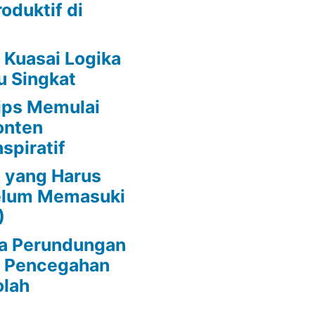
oduktif di
 Kuasai Logika
u Singkat
ips Memulai
onten
spiratif
 yang Harus
belum Memasuki
)
da Perundungan
s Pencegahan
olah