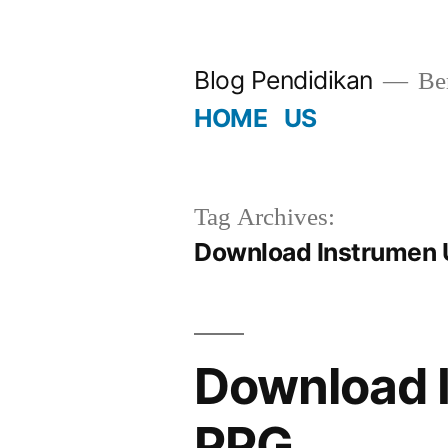
Skip
to
Blog Pendidikan
Ber
content
HOME
US
Tag Archives:
Download Instrumen 
Download 
PPG