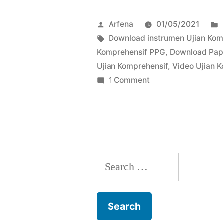
Posted
Arfena
01/05/2021
by
Tags:
Download instrumen Ujian Ko
Komprehensif PPG
,
Download Pa
Ujian Komprehensif
,
Video Ujian 
on
1 Comment
Download
Instrumen
Ujian
Komprehensif
PPG
Search
for: