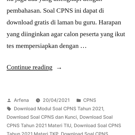
pembahasan. Soal CPNS ini dapat di
download gratis di laman bu guru. Harapan
yang diinginkan agar calon peserta yang ikut
tes mempersiapkan dengan …
“Download
Continue reading
Modul
Soal
Posted
Posted
Arfena
20/04/2021
CPNS
CPNS
by
Tags:
in
Download Modul Soal CPNS Tahun 2021
,
Tahun
Download Soal CPNS dan Kunci
,
Download Soal
2021”
CPNS Tahun 2021 Materi TIU
,
Download Soal CPNS
Tahun 2021 Materi TKP
,
Download Soal CPNS