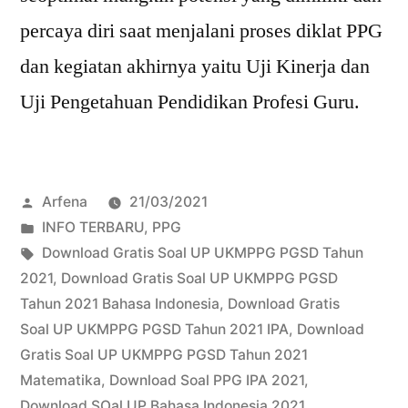
percaya diri saat menjalani proses diklat PPG
dan kegiatan akhirnya yaitu Uji Kinerja dan
Uji Pengetahuan Pendidikan Profesi Guru.
Posted
Arfena
21/03/2021
by
Posted
INFO TERBARU
,
PPG
in
Tags:
Download Gratis Soal UP UKMPPG PGSD Tahun
2021
,
Download Gratis Soal UP UKMPPG PGSD
Tahun 2021 Bahasa Indonesia
,
Download Gratis
Soal UP UKMPPG PGSD Tahun 2021 IPA
,
Download
Gratis Soal UP UKMPPG PGSD Tahun 2021
Matematika
,
Download Soal PPG IPA 2021
,
Download SOal UP Bahasa Indonesia 2021
,