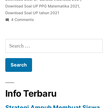
Download Soal UP PPG Matematika 2021
,
Download Soal UP tahun 2021
on
4 Comments
Download
Gratis
Soal
Search
UP
for:
UKMPPG
PGSD
Tahun
2021
Info Terbaru
Strategi Ampuh Membuat Siswa