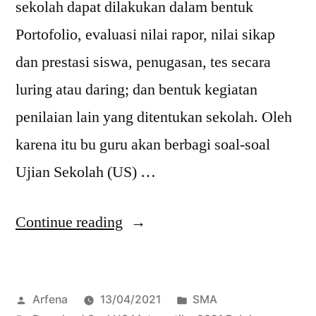
sekolah dapat dilakukan dalam bentuk
Portofolio, evaluasi nilai rapor, nilai sikap
dan prestasi siswa, penugasan, tes secara
luring atau daring; dan bentuk kegiatan
penilaian lain yang ditentukan sekolah. Oleh
karena itu bu guru akan berbagi soal-soal
Ujian Sekolah (US) …
“Download
Continue reading
Soal
US
Posted
Posted
Arfena
13/04/2021
SMA
SMA