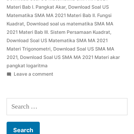
2021”
Materi Bab I. Pangkat Akar
,
Download Soal US
Matematika SMA MA 2021 Materi Bab II. Fungsi
Kuadrat
,
Download soal us matematika SMA MA
2021 Materi Bab III. Sistem Persamaan Kuadrat
,
Download Soal US Matematika SMA MA 2021
Materi Trigonometri
,
Download Soal US SMA MA
2021
,
Download Soal US SMA MA 2021 Materi akar
pangkat logaritma
on
Leave a comment
Download
Soal
US
Search
Trigonometri
for:
SMA
2021