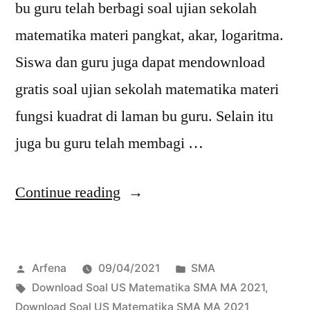
bu guru telah berbagi soal ujian sekolah
matematika materi pangkat, akar, logaritma.
Siswa dan guru juga dapat mendownload
gratis soal ujian sekolah matematika materi
fungsi kuadrat di laman bu guru. Selain itu
juga bu guru telah membagi …
“Download
Continue reading
Soal
US
Posted
Posted
Arfena
09/04/2021
SMA
Trigonometri
by
Tags:
in
Download Soal US Matematika SMA MA 2021
,
SMA
Download Soal US Matematika SMA MA 2021