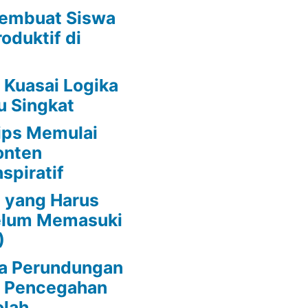
embuat Siswa
oduktif di
 Kuasai Logika
u Singkat
ips Memulai
onten
spiratif
 yang Harus
belum Memasuki
)
da Perundungan
s Pencegahan
olah