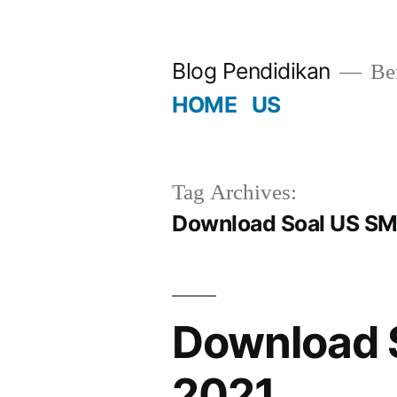
Skip
to
Blog Pendidikan
Ber
content
HOME
US
Tag Archives:
Download Soal US S
Download 
2021