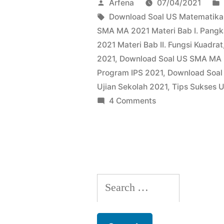
Posted
Arfena
07/04/2021
by
Tags:
Download Soal US Matematik
SMA MA 2021 Materi Bab I. Pangk
2021 Materi Bab II. Fungsi Kuadrat
2021
,
Download Soal US SMA MA 
Program IPS 2021
,
Download Soa
Ujian Sekolah 2021
,
Tips Sukses 
on
4 Comments
Download
Soal
US
Matematika
SMA
Search
MA
2021
for: