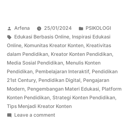
Sukses
Tips
Posted
Posted
Arfena
25/01/2024
PSIKOLOGI
Memulai
by
Tags:
in
Edukasi Berbasis Online
,
Inspirasi Edukasi
Menjadi
Online
,
Komunitas Kreator Konten
,
Kreativitas
Kreator
dalam Pendidikan
,
Kreator Konten Pendidikan
,
Media Sosial Pendidikan
,
Menulis Konten
Konten
Pendidikan
,
Pembelajaran Interaktif
,
Pendidikan
Pendidikan
21st Century
,
Pendidikan Digital
,
Pengajaran
Modern
,
Pengembangan Materi Edukasi
,
Platform
yang
Konten Pendidikan
,
Strategi Konten Pendidikan
,
Inspiratif”
Tips Menjadi Kreator Konten
on
Leave a comment
Langkah
Sukses