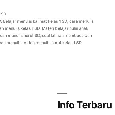
Posted
SD
in
D
,
Belajar menulis kalimat kelas 1 SD
,
cara menulis
an menulis kelas 1 SD
,
Materi belajar nulis anak
uan menulis huruf SD
,
soal latihan membaca dan
ihan menulis
,
Video menulis huruf kelas 1 SD
Info Terbaru