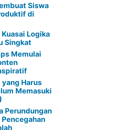
embuat Siswa
oduktif di
 Kuasai Logika
u Singkat
ips Memulai
onten
spiratif
 yang Harus
belum Memasuki
)
da Perundungan
s Pencegahan
olah