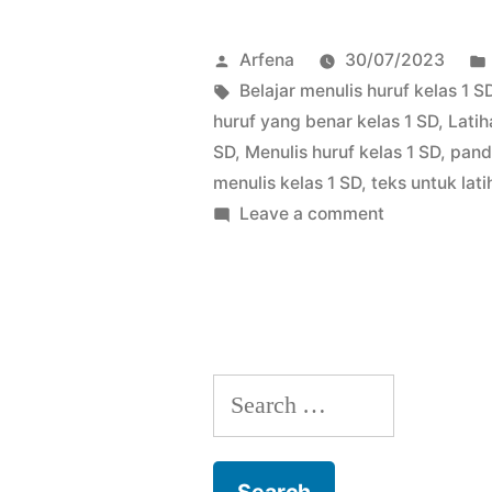
Menulis
Huruf
Posted
Arfena
30/07/2023
Kelas
by
Tags:
Belajar menulis huruf kelas 1 S
huruf yang benar kelas 1 SD
,
Latih
1
SD
,
Menulis huruf kelas 1 SD
,
pand
SD”
menulis kelas 1 SD
,
teks untuk lat
on
Leave a comment
Belajar
Menulis
Huruf
Kelas
1
Search
SD
for: