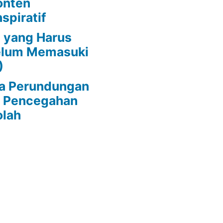
onten
spiratif
 yang Harus
belum Memasuki
)
da Perundungan
s Pencegahan
olah