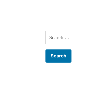
Download
Prosem
Proev
Kelas
1
Search
Tahun
2022
for: