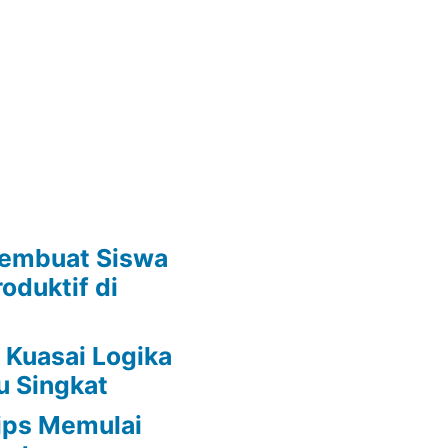
embuat Siswa
oduktif di
 Kuasai Logika
u Singkat
ips Memulai