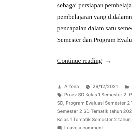
sebagai persiapan pembelaja
pembelajaran yang didalamny
pencapaian dalam satu seme
Semester dan Program Eval
“Download
Continue reading
Prosem
Proev
Posted
Arfena
29/12/2021
Kelas
by
Tags:
Proev SD Kelas 1 Semester 2
,
P
SD
,
Program Evaluasi Semester 2 
1
Semester 2 SD Tematik tahun 20
Tahun
Kelas 1 Tematik Semester 2 tahu
on
Leave a comment
2022”