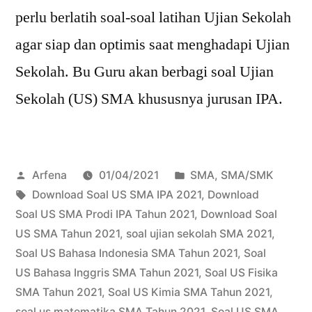
perlu berlatih soal-soal latihan Ujian Sekolah
agar siap dan optimis saat menghadapi Ujian
Sekolah. Bu Guru akan berbagi soal Ujian
Sekolah (US) SMA khususnya jurusan IPA.
Posted
Posted
Arfena
01/04/2021
SMA
,
SMA/SMK
by
Tags:
in
Download Soal US SMA IPA 2021
,
Download
Soal US SMA Prodi IPA Tahun 2021
,
Download Soal
US SMA Tahun 2021
,
soal ujian sekolah SMA 2021
,
Soal US Bahasa Indonesia SMA Tahun 2021
,
Soal
US Bahasa Inggris SMA Tahun 2021
,
Soal US Fisika
SMA Tahun 2021
,
Soal US Kimia SMA Tahun 2021
,
soal us matematika SMA Tahun 2021
,
Soal US SMA