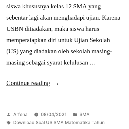
siswa khususnya kelas 12 SMA yang
sebentar lagi akan menghadapi ujian. Karena
USBN ditiadakan, maka siswa harus
mempersiapkan diri untuk Ujian Sekolah
(US) yang diadakan oleh sekolah masing-
masing sebagai syarat kelulusan …
“Download
Continue reading
Soal
US
Posted
Posted
Arfena
08/04/2021
SMA
SMA
by
Tags:
in
Download Soal US SMA Matematika Tahun
Matematika