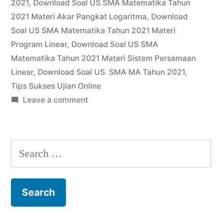
2021
,
Download Soal US SMA Matematika Tahun
Tahun
2021 Materi Akar Pangkat Logaritma
,
Download
Soal US SMA Matematika Tahun 2021 Materi
2021”
Program Linear
,
Download Soal US SMA
Matematika Tahun 2021 Materi Sistem Persamaan
Linear
,
Download Soal US SMA MA Tahun 2021
,
Tips Sukses Ujian Online
on
Leave a comment
Download
Soal
US
Search
SMA
for:
Matematika
Tahun
2021