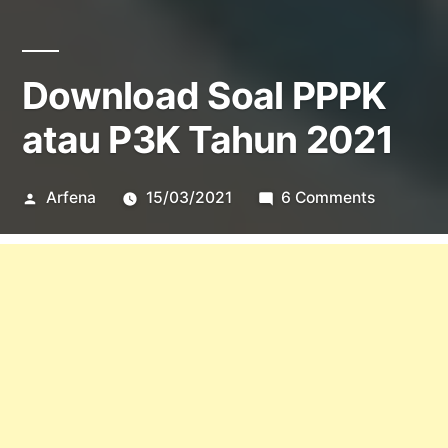
Download Soal PPPK
atau P3K Tahun 2021
Posted
on
Arfena
15/03/2021
6 Comments
by
Downloa
Soal
PPPK
atau
P3K
Tahun
2021