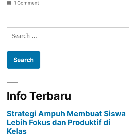
on
1 Comment
Tips
Sukses
untuk
Search
Mengembangkan
for:
Kemampuan
Membaca
Anak
Usia
Dini
Info Terbaru
Strategi Ampuh Membuat Siswa
Lebih Fokus dan Produktif di
Kelas