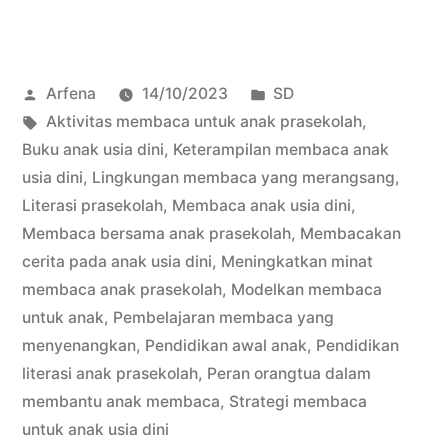
Sukses
untuk
Posted
Posted
Arfena
14/10/2023
SD
Mengembangkan
by
Tags:
in
Aktivitas membaca untuk anak prasekolah
,
Kemampuan
Buku anak usia dini
,
Keterampilan membaca anak
Membaca
usia dini
,
Lingkungan membaca yang merangsang
,
Literasi prasekolah
,
Membaca anak usia dini
,
Anak
Membaca bersama anak prasekolah
,
Membacakan
Usia
cerita pada anak usia dini
,
Meningkatkan minat
membaca anak prasekolah
,
Modelkan membaca
Dini”
untuk anak
,
Pembelajaran membaca yang
menyenangkan
,
Pendidikan awal anak
,
Pendidikan
literasi anak prasekolah
,
Peran orangtua dalam
membantu anak membaca
,
Strategi membaca
untuk anak usia dini