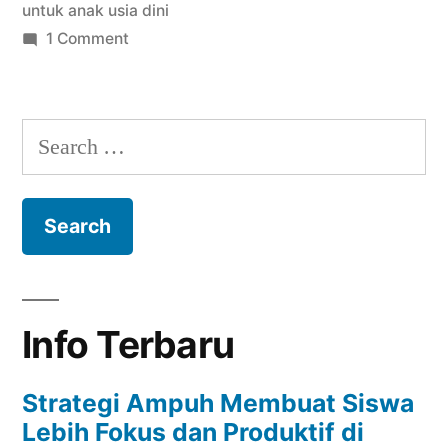
untuk anak usia dini
on
1 Comment
Tips
Sukses
untuk
Search
Mengembangkan
for:
Kemampuan
Membaca
Anak
Usia
Dini
Info Terbaru
Strategi Ampuh Membuat Siswa
Lebih Fokus dan Produktif di