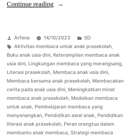
“Tips
Continue reading
Sukses
untuk
Posted
Posted
Arfena
14/10/2023
SD
Mengembangkan
by
Tags:
in
Aktivitas membaca untuk anak prasekolah
,
Kemampuan
Buku anak usia dini
,
Keterampilan membaca anak
Membaca
usia dini
,
Lingkungan membaca yang merangsang
,
Literasi prasekolah
,
Membaca anak usia dini
,
Anak
Membaca bersama anak prasekolah
,
Membacakan
Usia
cerita pada anak usia dini
,
Meningkatkan minat
membaca anak prasekolah
,
Modelkan membaca
Dini”
untuk anak
,
Pembelajaran membaca yang
menyenangkan
,
Pendidikan awal anak
,
Pendidikan
literasi anak prasekolah
,
Peran orangtua dalam
membantu anak membaca
,
Strategi membaca