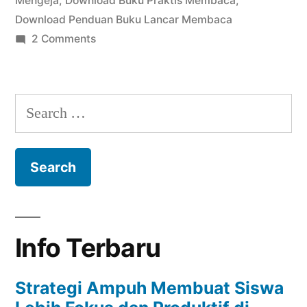
Mengeja
,
Download Buku Praktis Membaca
,
Download Penduan Buku Lancar Membaca
on
2 Comments
Download
Buku
Cepat
Search
Pintar
for:
Membaca
Info Terbaru
Strategi Ampuh Membuat Siswa