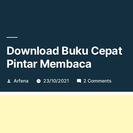
Download Buku Cepat
Pintar Membaca
Posted
on
Arfena
23/10/2021
2 Comments
by
Downloa
Buku
Cepat
Pintar
Membac