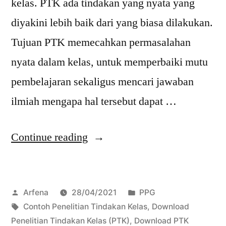
kelas. PTK ada tindakan yang nyata yang
diyakini lebih baik dari yang biasa dilakukan.
Tujuan PTK memecahkan permasalahan
nyata dalam kelas, untuk memperbaiki mutu
pembelajaran sekaligus mencari jawaban
ilmiah mengapa hal tersebut dapat …
“Download
Continue reading
Penelitian
Tindakan
Posted
Posted
Arfena
28/04/2021
PPG
Kelas
by
Tags:
in
Contoh Penelitian Tindakan Kelas
,
Download
(PTK)”
Penelitian Tindakan Kelas (PTK)
,
Download PTK