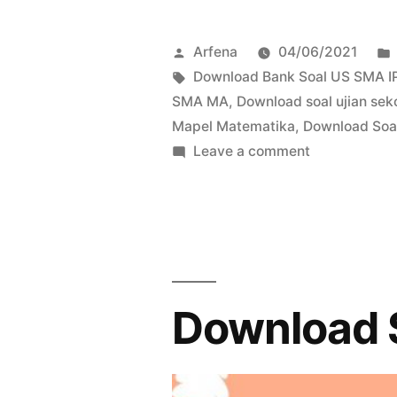
Soal
US
Posted
Arfena
04/06/2021
SMA
by
Tags:
Download Bank Soal US SMA I
SMA MA
,
Download soal ujian se
Materi
Mapel Matematika
,
Download Soa
Vektor”
on
Leave a comment
Download
Soal
US
SMA
Materi
Vektor
Download S