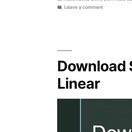
on
Leave a comment
Download
Soal
US
SMA
Materi
Matriks
Download 
Linear