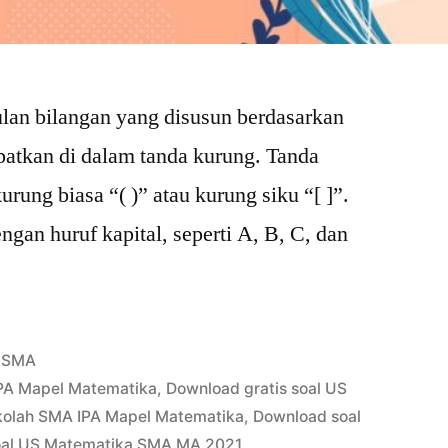
an bilangan yang disusun berdasarkan
mpatkan di dalam tanda kurung. Tanda
rung biasa “( )” atau kurung siku “[ ]”.
ngan huruf kapital, seperti A, B, C, dan
Posted
SMA
in
PA Mapel Matematika
,
Download gratis soal US
kolah SMA IPA Mapel Matematika
,
Download soal
al US Matematika SMA MA 2021