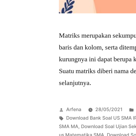
Matriks merupakan sekumpul
baris dan kolom, serta dite
kurungnya ini dapat berupa ku
Suatu matriks diberi nama de
selanjutnya.
Posted
Arfena
28/05/2021
by
Tags:
Download Bank Soal US SMA I
SMA MA
,
Download Soal Ujian Se
us Matematika SMA
,
Download So