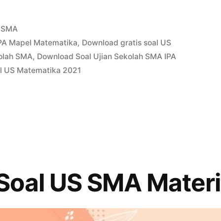
Posted
SMA
in
PA Mapel Matematika
,
Download gratis soal US
kolah SMA
,
Download Soal Ujian Sekolah SMA IPA
l US Matematika 2021
oal US SMA Materi