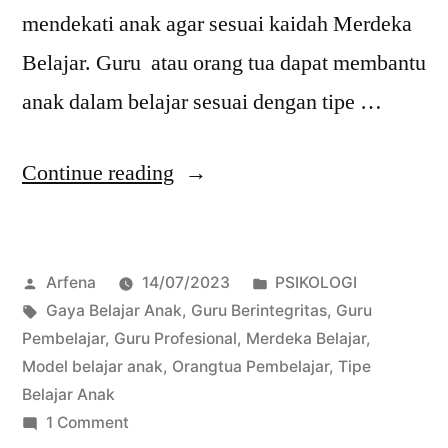
mendekati anak agar sesuai kaidah Merdeka
Belajar. Guru atau orang tua dapat membantu
anak dalam belajar sesuai dengan tipe …
“Gaya
Continue reading
Belajar
Anak”
Posted
Posted
Arfena
14/07/2023
PSIKOLOGI
by
Tags:
in
Gaya Belajar Anak
,
Guru Berintegritas
,
Guru
Pembelajar
,
Guru Profesional
,
Merdeka Belajar
,
Model belajar anak
,
Orangtua Pembelajar
,
Tipe
Belajar Anak
on
1 Comment