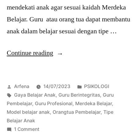
mendekati anak agar sesuai kaidah Merdeka
Belajar. Guru atau orang tua dapat membantu
anak dalam belajar sesuai dengan tipe …
“Gaya
Continue reading
Belajar
Anak”
Posted
Posted
Arfena
14/07/2023
PSIKOLOGI
by
Tags:
in
Gaya Belajar Anak
,
Guru Berintegritas
,
Guru
Pembelajar
,
Guru Profesional
,
Merdeka Belajar
,
Model belajar anak
,
Orangtua Pembelajar
,
Tipe
Belajar Anak
on
1 Comment