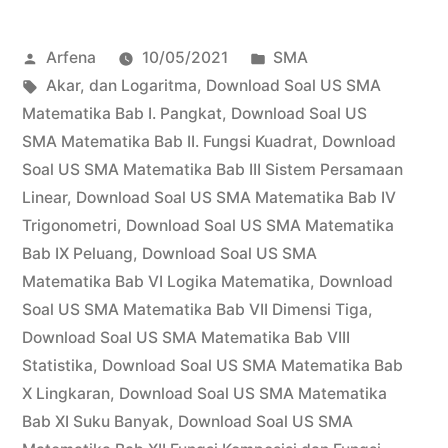
US
Posted
Posted
Arfena
10/05/2021
SMA
SMA
by
Tags:
in
Akar
,
dan Logaritma
,
Download Soal US SMA
Limit
Matematika Bab I. Pangkat
,
Download Soal US
Fungsi”
SMA Matematika Bab II. Fungsi Kuadrat
,
Download
Soal US SMA Matematika Bab III Sistem Persamaan
Linear
,
Download Soal US SMA Matematika Bab IV
Trigonometri
,
Download Soal US SMA Matematika
Bab IX Peluang
,
Download Soal US SMA
Matematika Bab VI Logika Matematika
,
Download
Soal US SMA Matematika Bab VII Dimensi Tiga
,
Download Soal US SMA Matematika Bab VIII
Statistika
,
Download Soal US SMA Matematika Bab
X Lingkaran
,
Download Soal US SMA Matematika
Bab XI Suku Banyak
,
Download Soal US SMA