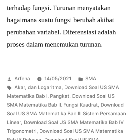
terhadap fungsi. Turunan menyatakan
bagaimana suatu fungsi berubah akibat
perubahan variabel. Diferensiasi adalah
proses dalam menemukan turunan.
Posted
Posted
Arfena
14/05/2021
SMA
by
Tags:
in
Akar
,
dan Logaritma
,
Download Soal US SMA
Matematika Bab I. Pangkat
,
Download Soal US
SMA Matematika Bab II. Fungsi Kuadrat
,
Download
Soal US SMA Matematika Bab III Sistem Persamaan
Linear
,
Download Soal US SMA Matematika Bab IV
Trigonometri
,
Download Soal US SMA Matematika
Bab IX Peluang
,
Download Soal US SMA