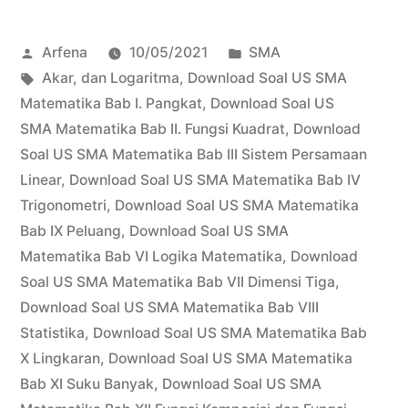
US
Posted
Posted
Arfena
10/05/2021
SMA
SMA
by
Tags:
in
Akar
,
dan Logaritma
,
Download Soal US SMA
Limit
Matematika Bab I. Pangkat
,
Download Soal US
Fungsi”
SMA Matematika Bab II. Fungsi Kuadrat
,
Download
Soal US SMA Matematika Bab III Sistem Persamaan
Linear
,
Download Soal US SMA Matematika Bab IV
Trigonometri
,
Download Soal US SMA Matematika
Bab IX Peluang
,
Download Soal US SMA
Matematika Bab VI Logika Matematika
,
Download
Soal US SMA Matematika Bab VII Dimensi Tiga
,
Download Soal US SMA Matematika Bab VIII
Statistika
,
Download Soal US SMA Matematika Bab
X Lingkaran
,
Download Soal US SMA Matematika
Bab XI Suku Banyak
,
Download Soal US SMA