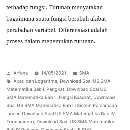
terhadap fungsi. Turunan menyatakan
bagaimana suatu fungsi berubah akibat
perubahan variabel. Diferensiasi adalah
proses dalam menemukan turunan.
Posted
Posted
Arfena
14/05/2021
SMA
by
Tags:
in
Akar
,
dan Logaritma
,
Download Soal US SMA
Matematika Bab I. Pangkat
,
Download Soal US
SMA Matematika Bab II. Fungsi Kuadrat
,
Download
Soal US SMA Matematika Bab III Sistem Persamaan
Linear
,
Download Soal US SMA Matematika Bab IV
Trigonometri
,
Download Soal US SMA Matematika
Bab IX Peluang
,
Download Soal US SMA